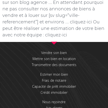
sur son blog agence …. En attendant pourquoi
ne pas consulter nos annonces de biens à
vendre et à louer sur [sv slug=”ville-
referencement”] et environs …. cliquez-ici Ou
peut être réaliser une estimation de votre bien
avec notre équipe : cliquez-ici
Vendre son bien
Mettre son bien en location
Transmettre des documents
Estimer mon bien
Frais de notaire
Capacité de prêt immobilier
Crédit immobilier
Nous rejoindre
Avis clients